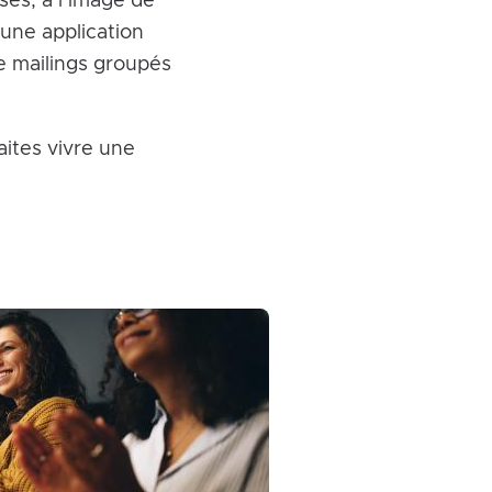
sés, à l’image de
 une application
e mailings groupés
ites vivre une