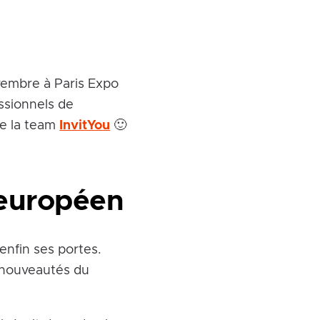
vembre à Paris Expo
ssionnels de
de la team
InvitYou
🙂
 européen
enfin ses portes.
s nouveautés du