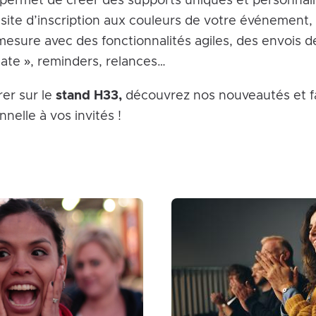
ou permet de créer des supports uniques et personnali
 site d’inscription aux couleurs de votre événement,
esure avec des fonctionnalités agiles, des envois d
date », reminders, relances…
er sur le
stand H33,
découvrez nos nouveautés et fa
nelle à vos invités !