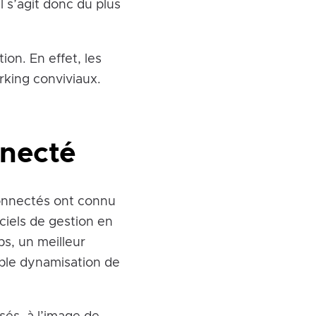
l s’agit donc du plus
ion. En effet, les
king conviviaux.
nnecté
onnectés ont connu
ciels de gestion en
ps, un meilleur
able dynamisation de