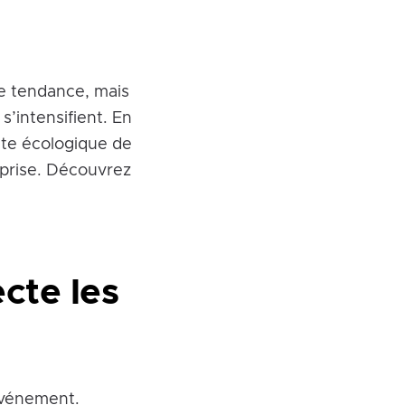
e tendance, mais
’intensifient. En
nte écologique de
eprise. Découvrez
ecte les
 événement.