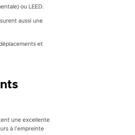
mentale) ou LEED.
assurent aussi une
s déplacements et
ents
ent une excellente
urs à l’empreinte