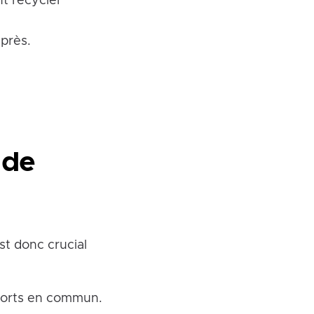
nt recycler
après.
 de
st donc crucial
sports en commun.